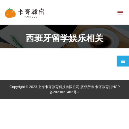
西班牙留学娱乐相关
网
站
首
Copyright © 2023 上海卡齐教育科技有限公司 版权所有
卡齐教育
|
沪ICP
页
备2023021482号-1
语
言