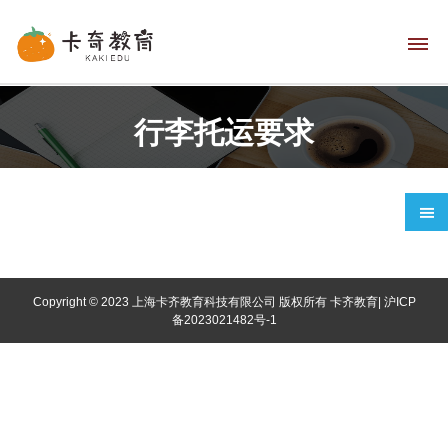
行李托运要求
网
站
首
Copyright © 2023 上海卡齐教育科技有限公司 版权所有
卡齐教育
|
沪ICP
页
备2023021482号-1
语
言